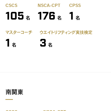
CSCS
NSCA-CPT
CPSS
105
176
1
名
名
名
マスターコーチ
ウエイトリフティング実技検定
1
3
名
名
南関東