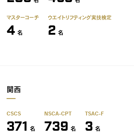
名
名
マスターコーチ
ウエイトリフティング実技検定
4
2
名
名
関西
CSCS
NSCA-CPT
TSAC-F
371
739
3
名
名
名