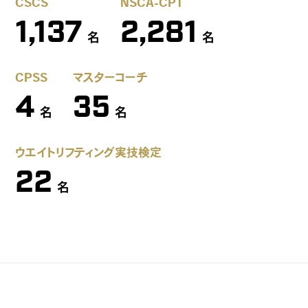
CSCS
NSCA-CPT
1,137
2,281
名
名
CPSS
マスターコーチ
4
35
名
名
ウエイトリフティング実技検定
22
名