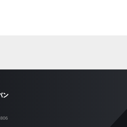
パン
2806