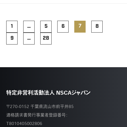
7
1
…
5
6
8
9
…
28
特定非営利活動法人 NSCAジャパン
〒270-0152 千葉県流山市前平井85
適格請求書発行事業者登録番号：
T8010405002806