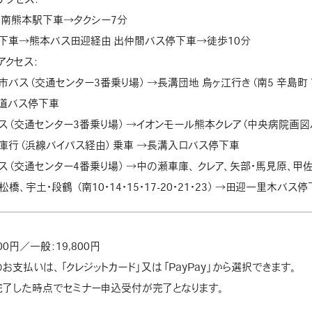
本線 南熊本駅下車→タクシー7分
下車→熊本バス田迎経由 出仲間バス停下車→徒歩10分
アクセス：
市バス（交通センター3番乗り場） →長溝団地 烏ヶ江行き（南5 辛島町
道バス停下車
ス（交通センター3番乗り場） →イオンモール熊本クレア（中央病院画図パー
庫行（浜線バイパス経由） 乗車 →長溝入口バス停下車
ス（交通センター4番乗り場） →中の瀬車庫、 クレア、矢部・馬見原、甲佐
松橋、宇土・段鶴 （南10・14・15・17-20・21・23） →田迎一里木バ
00円／一般：19,800円
お支払いは、「クレジットカード」又は「PayPay」から選択できます。
完了した時点でセミナー申込受付が完了となります。