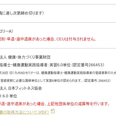
定員に達し次第締め切ります）
ゴリーA）
遅刻・早退・途中退席があった場合、CEUは付与されません。
法人 健康・体力づくり事業財団
導士・健康運動実践指導者：実習6.0単位（認定番号266453）
年8月30日（日）九州ADセミナーは、健康運動指導士・健康運動実践指導者の登録更新の
登録更新に必要な履修単位として実習6単位が認められます。（認定番号：266453）
法人 日本フィットネス協会
I：6.0 単位
早退・途中退席があった場合、上記他団体単位の減算等を行います。
書の取得方法について（PDF）