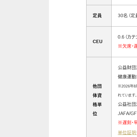
定員
30名（
0.6（カテ
CEU
※欠席・
公益財団
健康運動指
他団
※2026
体資
れています。
公益社団
格単
JAFA/GF
位
※遅刻・
単位証明