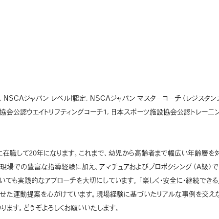
, NSCAジャパン レベルI認定, NSCAジャパン マスターコーチ（レジスタ
ーツ協会公認ウエイトリフティングコーチ1, 日本スポーツ施設協会公認トレー二
に在職して20年になります。これまで、幼児から高齢者まで幅広い年齢層を対
現場での豊富な指導経験に加え、アマチュアおよびプロボクシング（A級）で
いても実践的なアプローチを大切にしています。「楽しく・安全に・継続できる
わせた運動提案を心がけています。現場経験に基づいたリアルな事例を交えな
ります。どうぞよろしくお願いいたします。