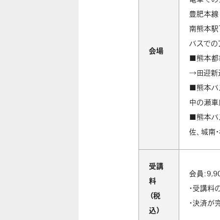
豊肥
南熊本駅
バスでの
会場
■熊本都
→田迎新
■熊本バ
中の瀬車
■熊本バ
佐、城南・
受講
会員：9,9
料
・受講料の
（税
・決済が
込）