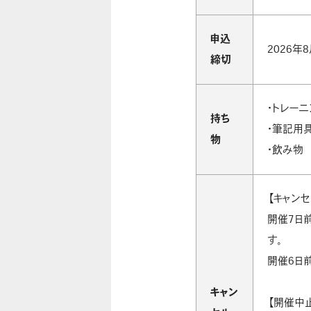
申込
2026年8
締切
・トレー
持ち
・筆記用
物
・飲み物
【キャン
開催7日
す。
開催6日
キャン
【開催中