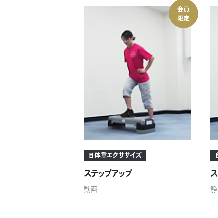
会員
限定
自体重エクササイズ
ステップアップ
ス
動画
静