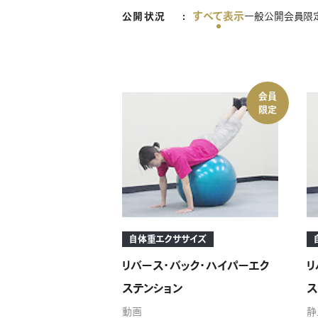
すべて表示
公開状況
一般公開
会員限
会員
限定
自体重エクササイズ
リバース・バック・ハイパーエク
リ
ステンション
ス
動画
静