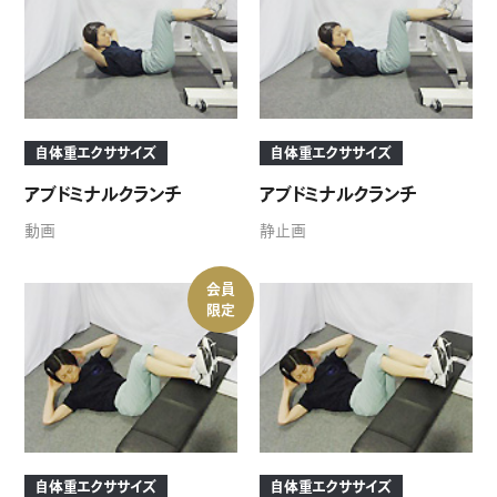
自体重エクササイズ
自体重エクササイズ
アブドミナルクランチ
アブドミナルクランチ
動画
静止画
会員
限定
自体重エクササイズ
自体重エクササイズ