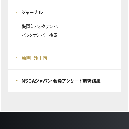
ジャーナル
機関誌バックナンバー
バックナンバー検索
動画・静止画
NSCAジャパン 会員アンケート調査結果