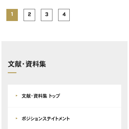
1
2
3
4
文献・資料集
文献・資料集 トップ
ポジションステイトメント