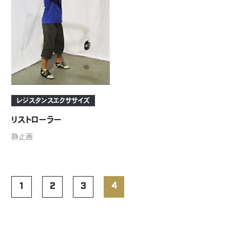
レジスタンスエクササイズ
リストローラー
静止画
4
1
2
3