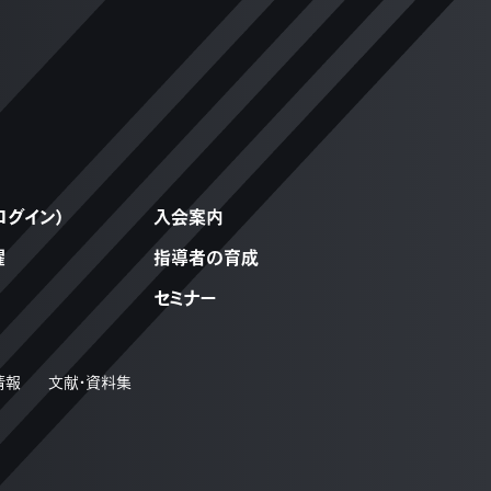
ログイン）
入会案内
躍
指導者の育成
セミナー
情報
文献・資料集