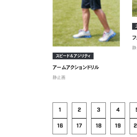
フ
静
スピード＆アジリティ
アームアクションドリル
静止画
1
2
3
4
16
17
18
19
2