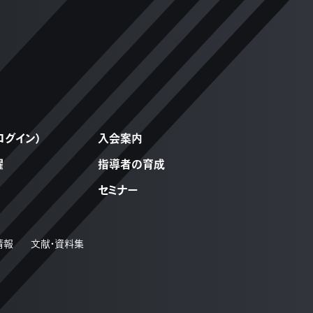
ログイン）
入会案内
躍
指導者の育成
セミナー
情報
文献・資料集