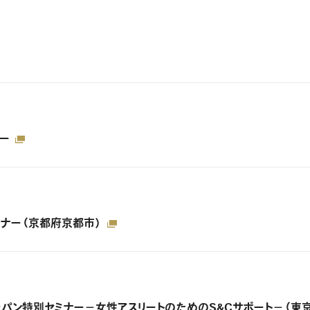
ナー
セミナー（京都府京都市）
SCAジャパン特別セミナー－女性アスリートのためのS&Cサポート－（東