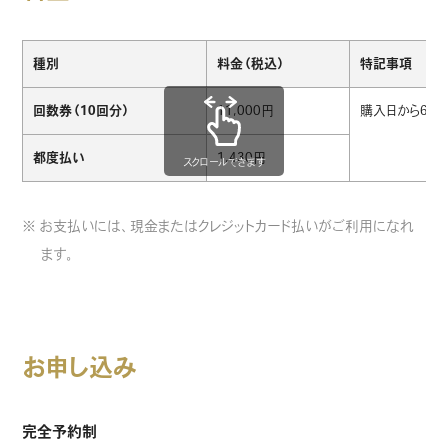
種別
料金（税込）
特記事項
回数券（10回分）
11,000円
購入日から6ヶ
都度払い
1,430円
スクロールできます
※ お支払いには、現金またはクレジットカード払いがご利用になれ
ます。
お申し込み
完全予約制